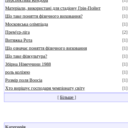
Перспектива Кендора
[1]
Матеріали, використані для стадіону Грін-Пойнт
[1]
Що таке поняття фізичного виховання?
[1]
Московська олімпіада
[1]
Прем'єр-ліга
[2]
Витяжка Рота
[1]
Що означає поняття фізичного виховання
[1]
Що таке фізкультура?
[1]
Збірна Німеччини 1988
[1]
роль колізею
[1]
Розмір поля Boocia
[1]
Хто вирішує господаря чемпіонату світу
[1]
[
Більше
]
Категорія