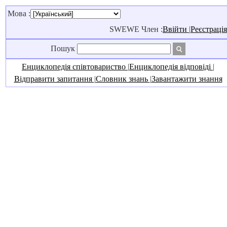
Мова :
SWEWE Член :
Ввійти
|
Реєстрація
Пошук
Енциклопедія співтовариство
|
Енциклопедія відповіді
|
Відправити запитання
|
Словник знань
|
Завантажити знання