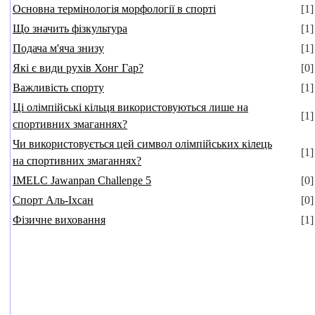
Основна термінологія морфології в спорті
[1]
Що значить фізкультура
[1]
Подача м'яча знизу
[1]
Які є види рухів Хонг Гар?
[0]
Важливість спорту
[1]
Ці олімпійські кільця використовуються лише на
[1]
спортивних змаганнях?
Чи використовується цей символ олімпійських кілець
[1]
на спортивних змаганнях?
IMELC Jawanpan Challenge 5
[0]
Спорт Аль-Іхсан
[0]
Фізичне виховання
[1]