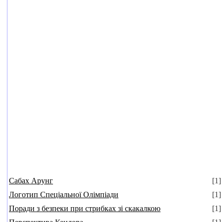
Сабах Арунг
[1]
Логотип Спеціальної Олімпіади
[1]
Поради з безпеки при стрибках зі скакалкою
[1]