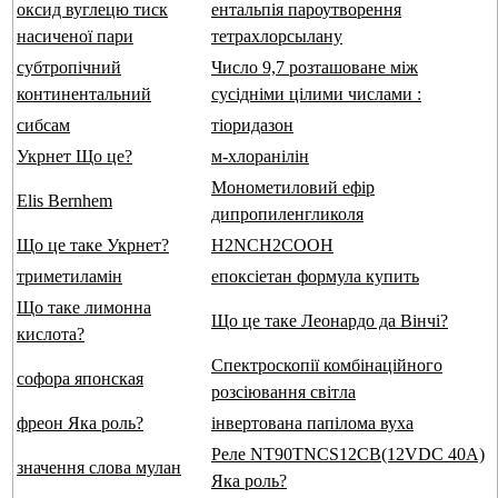
оксид вуглецю тиск
ентальпія пароутворення
насиченої пари
тетрахлорсылану
субтропічний
Число 9,7 розташоване між
континентальний
сусідніми цілими числами :
сибсам
тіоридазон
Укрнет Що це?
м-хлоранілін
Монометиловий ефір
Elis Bernhem
дипропиленгликоля
Що це таке Укрнет?
H2NCH2COOH
триметиламін
епоксіетан формула купить
Що таке лимонна
Що це таке Леонардо да Вінчі?
кислота?
Спектроскопії комбінаційного
софора японская
розсіювання світла
фреон Яка роль?
інвертована папілома вуха
Реле NT90TNCS12CB(12VDC 40A)
значення слова мулан
Яка роль?