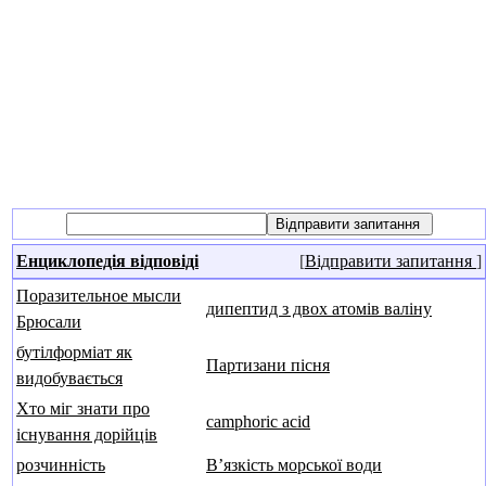
Енциклопедія відповіді
[
Відправити запитання
]
Поразительное мысли
дипептид з двох атомів валіну
Брюсали
бутілформіат як
Партизани пісня
видобувається
Хто міг знати про
camphoric acid
існування дорійців
розчинність
Вʼязкість морської води