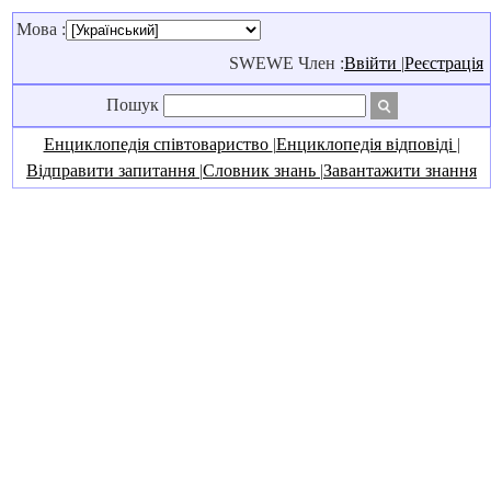
Мова :
SWEWE Член :
Ввійти
|
Реєстрація
Пошук
Енциклопедія співтовариство
|
Енциклопедія відповіді
|
Відправити запитання
|
Словник знань
|
Завантажити знання